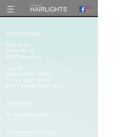
Friseur Hairlights
Peter Hrabe
Kölner Str. 68
42897 Remscheid
Kontakt
Telefon: 02191 690235
Telefax: 02327 960490
E-Mail: hairlights@gmx.de
Gläubiger-ID
DE 34ZZZ00001626241
Datenschutzbeauftragter