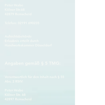
Peter Hrabe
Kölner Str.68
42879 Remscheid
Telefon: 02191 690235
Aufsichtsbehörde
Erlaubnis erteilt durch
Handwerkskammer Düsseldorf
Angaben gemäß § 5 TMG:
Verantwortlich für den Inhalt nach § 55
Abs. 2 RStV:
Peter Hrabe
Kölner Str. 68
42897 Remscheid