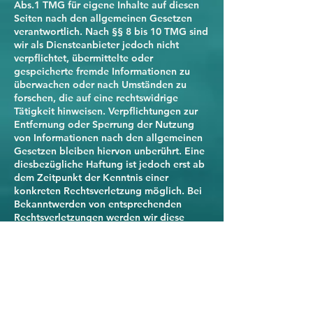
Abs.1 TMG für eigene Inhalte auf diesen
Seiten nach den allgemeinen Gesetzen
verantwortlich. Nach §§ 8 bis 10 TMG sind
wir als Diensteanbieter jedoch nicht
verpflichtet, übermittelte oder
gespeicherte fremde Informationen zu
überwachen oder nach Umständen zu
forschen, die auf eine rechtswidrige
Tätigkeit hinweisen. Verpflichtungen zur
Entfernung oder Sperrung der Nutzung
von Informationen nach den allgemeinen
Gesetzen bleiben hiervon unberührt. Eine
diesbezügliche Haftung ist jedoch erst ab
dem Zeitpunkt der Kenntnis einer
konkreten Rechtsverletzung möglich. Bei
Bekanntwerden von entsprechenden
Rechtsverletzungen werden wir diese
Inhalte umgehend entfernen.
Haftung für Links
Unser Angebot enthält Links zu externen
Webseiten Dritter, auf deren Inhalte wir
keinen Einfluss haben. Deshalb können